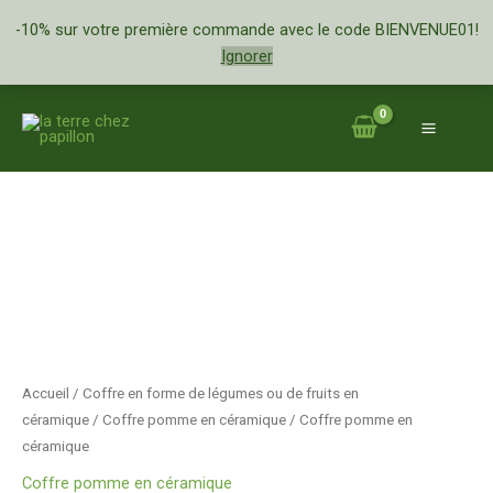
Aller
pomme
-10% sur votre première commande avec le code BIENVENUE01!
au
en
Ignorer
contenu
céramique
quantité
de
Coffre
pomme
en
céramique
Accueil
/
Coffre en forme de légumes ou de fruits en
céramique
/
Coffre pomme en céramique
/ Coffre pomme en
céramique
Coffre pomme en céramique